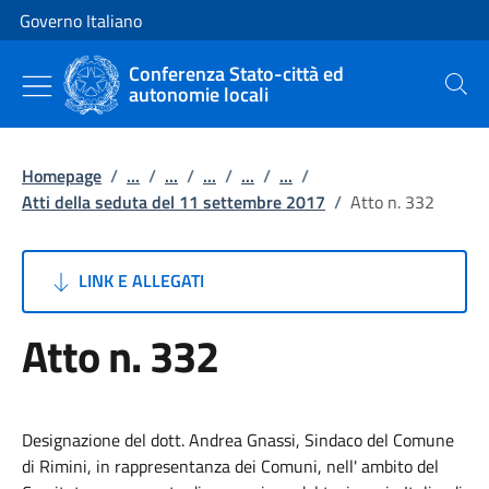
Vai al contenuto
Vai alla navigazione del sito
Governo Italiano
Conferenza Stato-città ed
autonomie locali
Cerca
Homepage
/
...
/
...
/
...
/
...
/
...
/
Atti della seduta del 11 settembre 2017
/
Atto n. 332
LINK E ALLEGATI
Atto n. 332
Designazione del dott. Andrea Gnassi, Sindaco del Comune
di Rimini, in rappresentanza dei Comuni, nell' ambito del