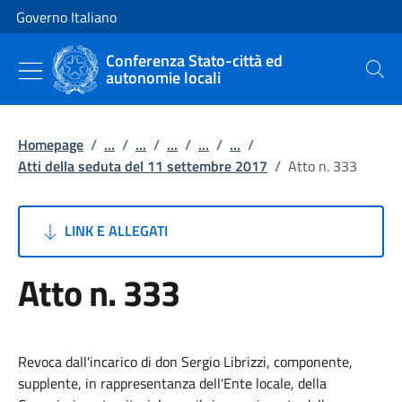
Vai al contenuto
Vai alla navigazione del sito
Governo Italiano
Conferenza Stato-città ed
autonomie locali
Cerca
Homepage
/
...
/
...
/
...
/
...
/
...
/
Atti della seduta del 11 settembre 2017
/
Atto n. 333
LINK E ALLEGATI
Atto n. 333
Revoca dall'incarico di don Sergio Librizzi, componente,
supplente, in rappresentanza dell'Ente locale, della