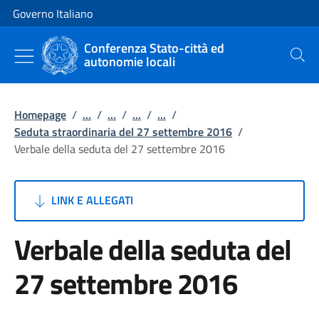
Vai al contenuto
Vai alla navigazione del sito
Governo Italiano
Conferenza Stato-città ed
autonomie locali
Cerca
Homepage
/
...
/
...
/
...
/
...
/
Seduta straordinaria del 27 settembre 2016
/
Verbale della seduta del 27 settembre 2016
LINK E ALLEGATI
Verbale della seduta del
27 settembre 2016