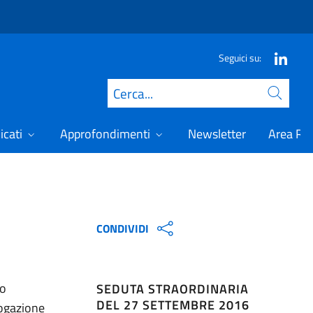
Seguici su:
Cerca
icati
Approfondimenti
Newsletter
Area Ris
CONDIVIDI
ro
SEDUTA STRAORDINARIA
DEL 27 SETTEMBRE 2016
rogazione