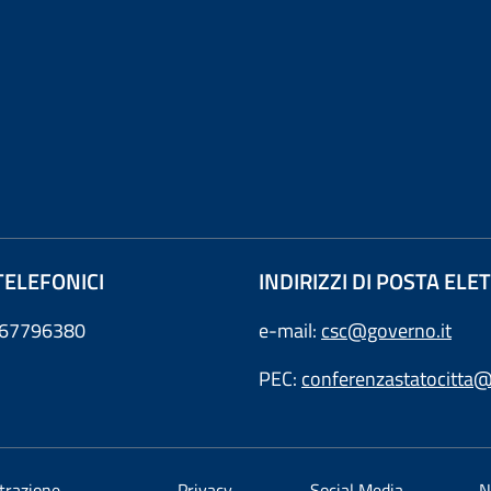
TELEFONICI
INDIRIZZI DI POSTA EL
0667796380
e-mail:
csc@governo.it
PEC:
conferenzastatocitta@
trazione
Privacy
Social Media
N