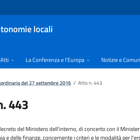
tonomie locali
Atti
La Conferenza e l'Europa
Notizie e Comun
raordinaria del 27 settembre 2016
/
Atto n. 443
n. 443
creto del Ministero dell'interno, di concerto con il Ministe
a e delle finanze, concernente i criteri e le modalità per l'e