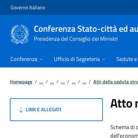
Vai al contenuto
Vai alla navigazione del sito
Governo Italiano
Conferenza Stato-città ed au
Presidenza del Consiglio dei Ministri
Conferenza
Ufficio di Segreteria
Sedute e 
Homepage
/
...
/
...
/
...
/
...
/
...
/
Atti della seduta st
Atto 
LINK E ALLEGATI
Schema di de
dell'economi