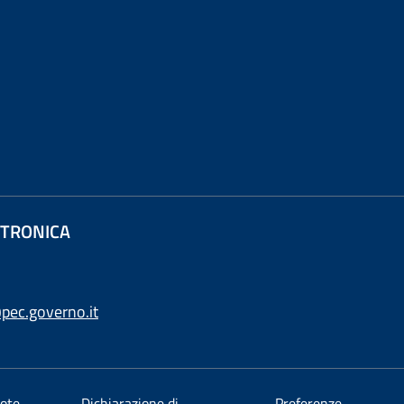
ETTRONICA
pec.governo.it
ote
Dichiarazione di
Preferenze