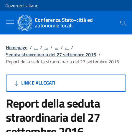
Vai al contenuto
Vai alla navigazione del sito
Governo Italiano
Conferenza Stato-città ed
autonomie locali
Cerca
Homepage
/
...
/
...
/
...
/
...
/
Seduta straordinaria del 27 settembre 2016
/
Report della seduta straordinaria del 27 settembre 2016
LINK E ALLEGATI
Report della seduta
straordinaria del 27
settembre 2016