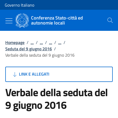
Vai al contenuto
Vai alla navigazione del sito
Governo Italiano
Conferenza Stato-città ed
autonomie locali
Cerca
Homepage
/
...
/
...
/
...
/
...
/
Seduta del 9 giugno 2016
/
Verbale della seduta del 9 giugno 2016
LINK E ALLEGATI
Verbale della seduta del
9 giugno 2016