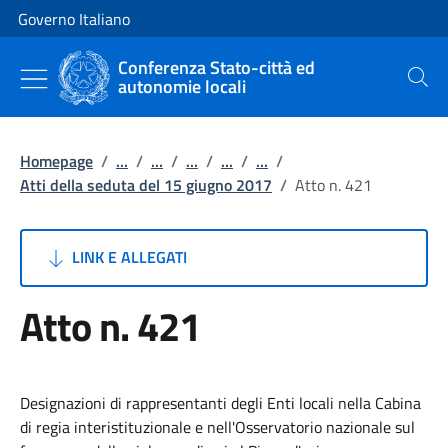
Vai al contenuto
Vai alla navigazione del sito
Governo Italiano
Conferenza Stato-città ed
autonomie locali
Cerca
Homepage
/
...
/
...
/
...
/
...
/
...
/
Atti della seduta del 15 giugno 2017
/
Atto n. 421
LINK E ALLEGATI
Atto n. 421
Designazioni di rappresentanti degli Enti locali nella Cabina
di regia interistituzionale e nell'Osservatorio nazionale sul