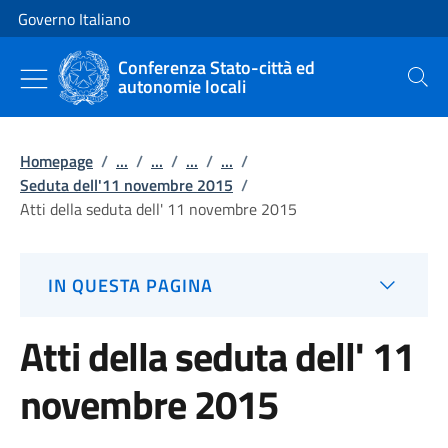
Vai al contenuto
Vai alla navigazione del sito
Governo Italiano
Conferenza Stato-città ed
autonomie locali
Cerca
Homepage
/
...
/
...
/
...
/
...
/
Seduta dell'11 novembre 2015
/
Atti della seduta dell' 11 novembre 2015
IN QUESTA PAGINA
Atti della seduta dell' 11
novembre 2015