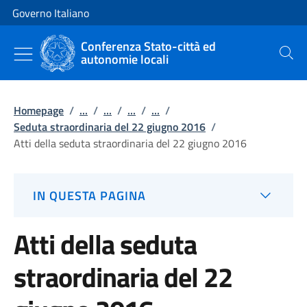
Vai al contenuto
Vai alla navigazione del sito
Governo Italiano
Conferenza Stato-città ed
autonomie locali
Cerca
Homepage
/
...
/
...
/
...
/
...
/
Seduta straordinaria del 22 giugno 2016
/
Atti della seduta straordinaria del 22 giugno 2016
IN QUESTA PAGINA
Atti della seduta
straordinaria del 22