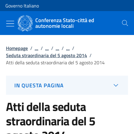
Vai al contenuto
Vai alla navigazione del sito
Governo Italiano
Conferenza Stato-città ed
autonomie locali
Cerca
Homepage
/
...
/
...
/
...
/
...
/
Seduta straordinaria del 5 agosto 2014
/
Atti della seduta straordinaria del 5 agosto 2014
IN QUESTA PAGINA
Atti della seduta
straordinaria del 5