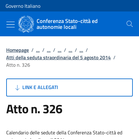
Vai al contenuto
Vai alla navigazione del sito
Governo Italiano
Conferenza Stato-città ed
autonomie locali
Cerca
Homepage
/
...
/
...
/
...
/
...
/
...
/
Atti della seduta straordinaria del 5 agosto 2014
/
Atto n. 326
LINK E ALLEGATI
Atto n. 326
Calendario delle sedute della Conferenza Stato-città ed