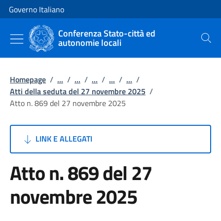
Vai al contenuto
Vai alla navigazione del sito
Governo Italiano
Conferenza Stato-città ed
autonomie locali
Cerca
Homepage
/
...
/
...
/
...
/
...
/
...
/
Atti della seduta del 27 novembre 2025
/
Atto n. 869 del 27 novembre 2025
LINK E ALLEGATI
Atto n. 869 del 27
novembre 2025