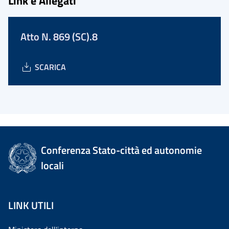
Link e Allegati
Atto N. 869 (SC).8
SCARICA
Conferenza Stato-città ed autonomie
locali
LINK UTILI