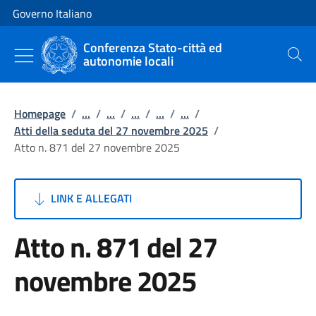
Vai al contenuto
Vai alla navigazione del sito
Governo Italiano
Conferenza Stato-città ed
autonomie locali
Cerca
Homepage
/
...
/
...
/
...
/
...
/
...
/
Atti della seduta del 27 novembre 2025
/
Atto n. 871 del 27 novembre 2025
LINK E ALLEGATI
Atto n. 871 del 27
novembre 2025