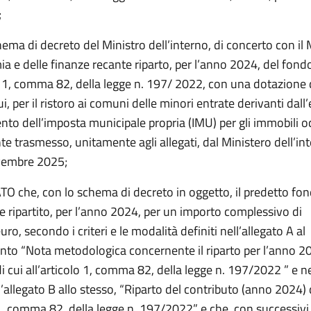
;
ema di decreto del Ministro dell’interno, di concerto con il 
a e delle finanze recante riparto, per l’anno 2024, del fond
o 1, comma 82, della legge n. 197/ 2022, con una dotazione 
i, per il ristoro ai comuni delle minori entrate derivanti dal
nto dell’imposta municipale propria (IMU) per gli immobili o
 trasmesso, unitamente agli allegati, dal Ministero dell’int
vembre 2025;
 che, con lo schema di decreto in oggetto, il predetto fon
 ripartito, per l’anno 2024, per un importo complessivo di
ro, secondo i criteri e le modalità definiti nell’allegato A al
ento
“Nota metodologica concernente il riparto per l’anno 2
i cui all’articolo 1, comma 82, della legge n. 197/2022 ”
e ne
l’allegato B allo stesso,
“Riparto del contributo (anno 2024) d
 1, comma 82, della legge n. 197/2022”
e che, con successivi