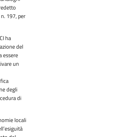
predetto
 n. 197, per
CI ha
azione del
ta essere
tivare un
fica
one degli
ocedura di
nomie locali
ll’esiguità