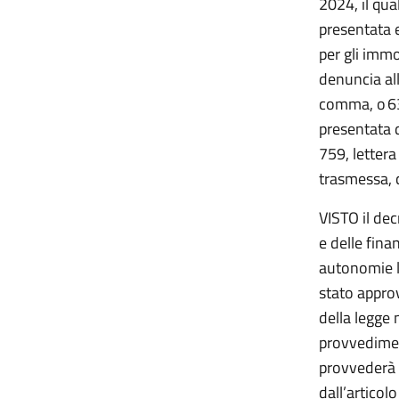
2024, il qual
presentata 
per gli immob
denuncia all'
comma, o
6
presentata d
759, lettera
trasmessa, c
VISTO il dec
e delle fina
autonomie lo
stato approv
della legge 
provvediment
provvederà a
dall’articol