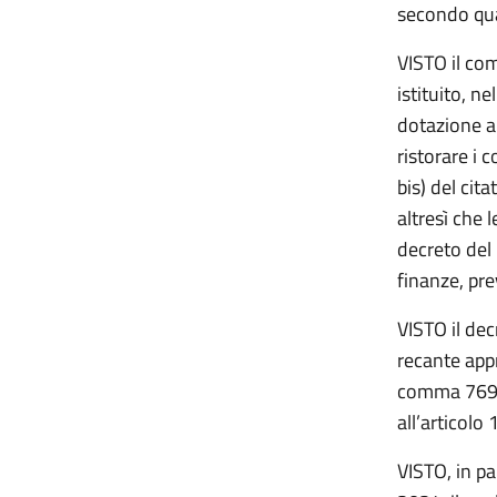
secondo quan
VISTO i
l com
istituito, n
dotazione an
ristorare i 
bis)
del cita
altresì che 
decreto del 
finanze, pre
VISTO il dec
recante appr
comma 769 d
all’articol
VISTO, in pa