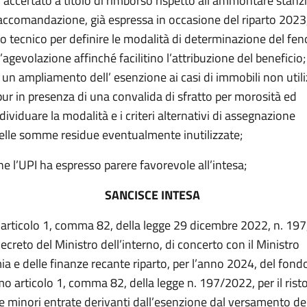
 accertato a titolo di rimborso rispetto all’ammontare stanz
raccomandazione, già espressa in occasione del riparto 2023,
o tecnico per definire le modalità di determinazione del f
’agevolazione affinché facilitino l’attribuzione del beneficio;
un ampliamento dell’ esenzione ai casi di immobili non utili
 pur in presenza di una convalida di sfratto per morosità ed
ndividuare la modalità e i criteri alternativi di assegnazione
elle somme residue eventualmente inutilizzate;
e l’UPI ha espresso parere favorevole all’intesa;
SANCISCE INTESA
l’articolo 1, comma 82, della legge
29 dicembre
2022
, n.
197
creto del Ministro dell’interno, di concerto con il Ministro
ia e delle finanze recante
riparto, per l’anno 2024,
del fondo
mo
articolo 1, comma 82, della legge n. 197/2022, per il risto
e minori entrate derivanti dall’esenzione dal versamento de