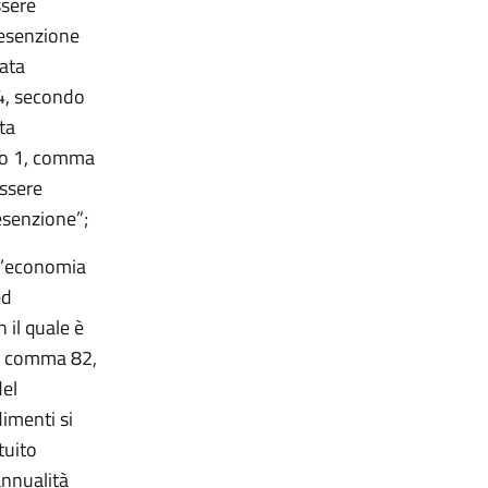
ssere
'esenzione
tata
4
, secondo
ta
lo 1, comma
essere
esenzione”;
ll’economia
ed
 il quale è
 1, comma 82,
del
imenti si
tuito
annualità