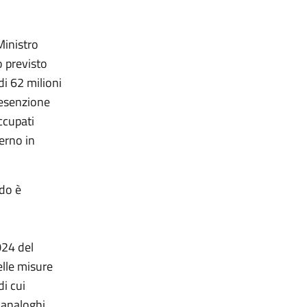
Ministro
o previsto
di 62 milioni
l’esenzione
ccupati
erno in
do è
024 del
lle misure
i cui
 analoghi