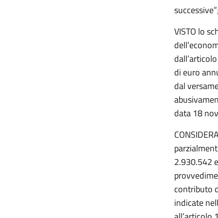
successive”
VISTO lo sch
dell’economi
dall’articol
di euro annu
dal versame
abusivamente
data 18 no
CONSIDERATO
parzialmente
2.930.542 eu
provvedim
contributo d
indicate nel
all’articolo