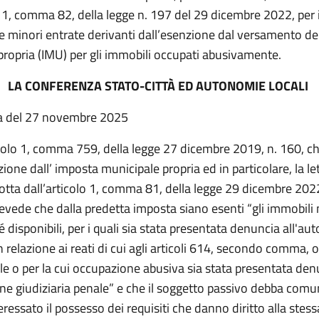
o 1, comma 82, della legge n. 197 del 29 dicembre 2022, per il
e minori entrate derivanti dall’esenzione dal versamento de
propria (IMU) per gli immobili occupati abusivamente.
LA CONFERENZA STATO-CITTÀ ED AUTONOMIE LOCALI
a del
27
novembre
2025
icolo 1, comma 759, della legge 27 dicembre 2019, n. 160, c
zione dall’ imposta municipale propria ed in particolare, la l
otta dall’articolo 1, comma 81, della legge 29 dicembre 2022
evede che dalla predetta imposta siano esenti “
gli immobili
né disponibili, per i quali sia stata presentata denuncia all'aut
in relazione ai reati di cui agli articoli 614, secondo comma, 
le o per la cui occupazione abusiva sia stata presentata den
one giudiziaria penale
” e che il soggetto passivo debba comun
essato il possesso dei requisiti che danno diritto alla stess