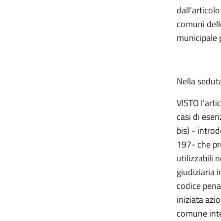
dall’articol
comuni dell
municipale 
Nella sedut
VISTO
l’art
casi di esen
bis)
- introd
197- che pr
utilizzabili 
giudiziaria 
codice pena
iniziata azi
comune inter