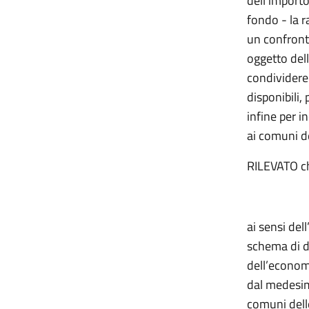
dell’importo
fondo - la 
un confront
oggetto dell
condividere 
disponibili,
infine per i
ai comuni d
RILEVATO ch
ai sensi del
schema di de
dell’econom
dal
medesi
comuni dell