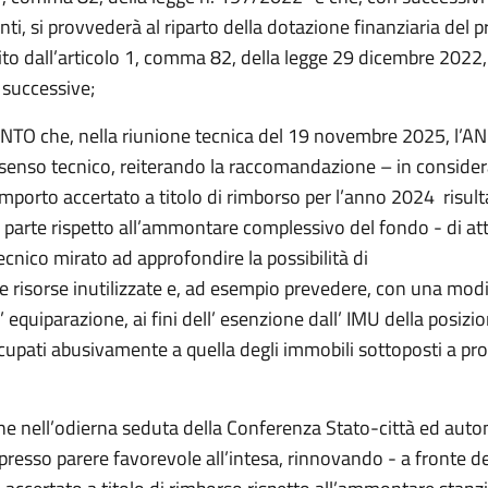
i, si provvederà al riparto della dotazione finanziaria del 
ito dall’articolo 1, comma 82, della legge 29 dicembre 2022,
à successive;
O che, nella riunione tecnica del 19 novembre 2025, l’AN
senso tecnico, reiterando la raccomandazione – in consider
 importo accertato a titolo di rimborso per l’anno 2024 risul
parte rispetto all’ammontare complessivo del fondo - di at
cnico mirato ad approfondire la possibilità di
e risorse inutilizzate e, ad esempio prevedere, con una modi
’ equiparazione, ai fini dell’ esenzione dall’ IMU della posizi
cupati abusivamente a quella degli immobili sottoposti a pr
e nell’odierna seduta della Conferenza Stato-città ed auto
presso parere favorevole all’intesa, rinnovando - a fronte de