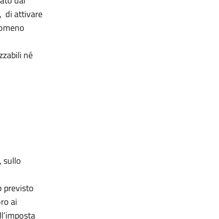
iato dal
 di attivare
enomeno
zzabili né
,
sullo
 previsto
ro ai
ll’imposta