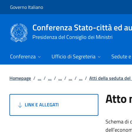
Vai al contenuto
Vai alla navigazione del sito
Governo Italiano
Conferenza Stato-città ed au
Presidenza del Consiglio dei Ministri
Conferenza
Ufficio di Segreteria
Sedute e 
Homepage
/
...
/
...
/
...
/
...
/
...
/
Atti della seduta de
Atto 
LINK E ALLEGATI
Schema di de
dell’economi