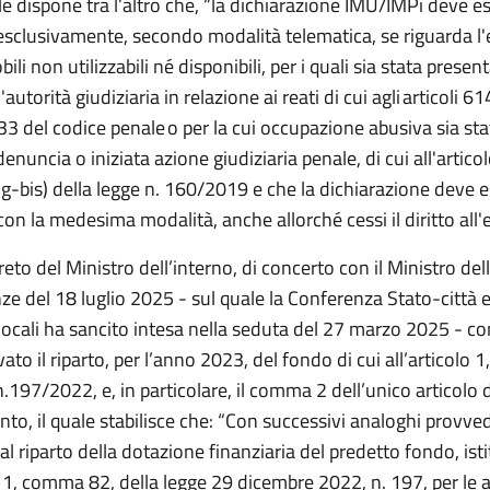
e dispone tra l’altro che, “
la dichiarazione IMU/IMPi deve e
esclusivamente, secondo modalità telematica, se riguarda l
ili non utilizzabili né disponibili, per i quali sia stata presen
autorità giudiziaria in relazione ai reati di cui agli
articoli 61
33 del codice penale
o per la cui occupazione abusiva sia sta
enuncia o iniziata azione giudiziaria penale,
di cui all'
artico
 g-bis) della legge n. 160/2019
e che la dichiarazione deve 
on la medesima modalità, anche allorché cessi il diritto all'
reto del Ministro dell’interno, di concerto con il Ministro de
nze del 18 luglio 2025 - sul quale la Conferenza Stato-città 
cali ha sancito intesa nella seduta del 27 marzo 2025 - con
ato il riparto, per l’anno 2023, del fondo di cui all’articolo
n.197/2022, e, in particolare, il comma 2 dell’unico articolo 
o, il quale stabilisce che:
“Con successivi analoghi provved
l riparto della dotazione finanziaria del predetto fondo, isti
o 1, comma 82, della legge 29 dicembre 2022, n. 197, per le 