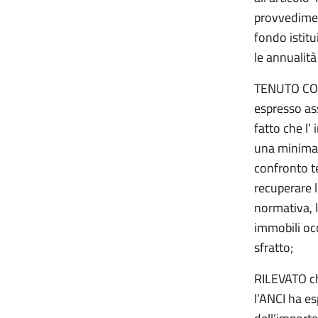
provvediment
fondo istitu
le annualit
TENUTO CONT
espresso as
fatto che l’
una minima 
confronto te
recuperare l
normativa, l
immobili oc
sfratto;
RILEVATO ch
l’ANCI ha es