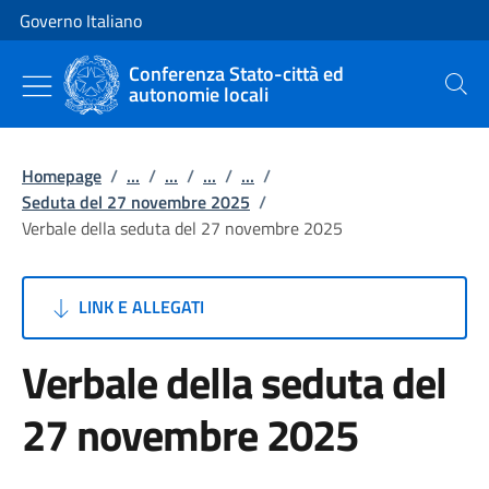
Vai al contenuto
Vai alla navigazione del sito
Governo Italiano
Conferenza Stato-città ed
autonomie locali
Cerca
Homepage
/
...
/
...
/
...
/
...
/
Seduta del 27 novembre 2025
/
Verbale della seduta del 27 novembre 2025
LINK E ALLEGATI
Verbale della seduta del
27 novembre 2025