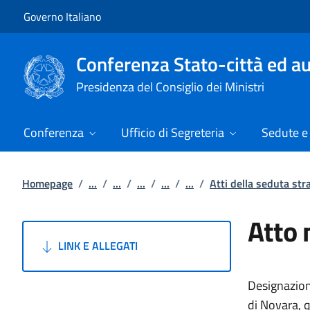
Vai al contenuto
Vai alla navigazione del sito
Governo Italiano
Conferenza Stato-città ed au
Presidenza del Consiglio dei Ministri
Conferenza
Ufficio di Segreteria
Sedute e 
Homepage
/
...
/
...
/
...
/
...
/
...
/
Atti della seduta st
Atto 
LINK E ALLEGATI
Designazion
di Novara, 