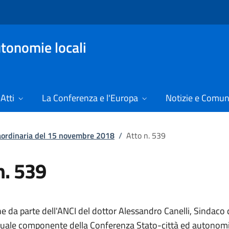
tonomie locali
Atti
La Conferenza e l'Europa
Notizie e Comun
raordinaria del 15 novembre 2018
/
Atto n. 539
n. 539
e da parte dell'ANCI del dottor Alessandro Canelli, Sindac
quale componente della Conferenza Stato-città ed autonomie