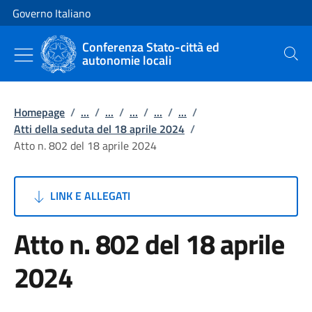
Vai al contenuto
Vai alla navigazione del sito
Governo Italiano
Conferenza Stato-città ed
autonomie locali
Cerca
Homepage
/
...
/
...
/
...
/
...
/
...
/
Atti della seduta del 18 aprile 2024
/
Atto n. 802 del 18 aprile 2024
LINK E ALLEGATI
Atto n. 802 del 18 aprile
2024