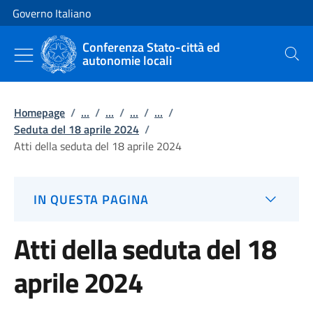
Vai al contenuto
Vai alla navigazione del sito
Governo Italiano
Conferenza Stato-città ed
autonomie locali
Cerca
Homepage
/
...
/
...
/
...
/
...
/
Seduta del 18 aprile 2024
/
Atti della seduta del 18 aprile 2024
IN QUESTA PAGINA
Atti della seduta del 18
aprile 2024