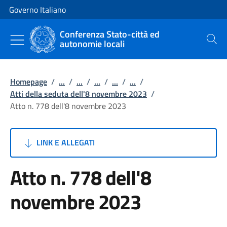
Vai al contenuto
Vai alla navigazione del sito
Governo Italiano
Conferenza Stato-città ed
autonomie locali
Cerca
Homepage
/
...
/
...
/
...
/
...
/
...
/
Atti della seduta dell'8 novembre 2023
/
Atto n. 778 dell'8 novembre 2023
LINK E ALLEGATI
Atto n. 778 dell'8
novembre 2023