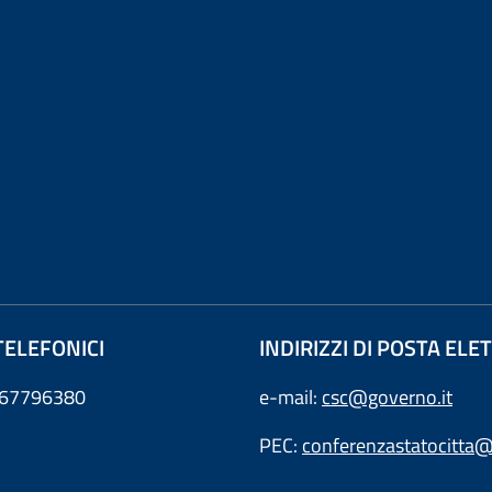
TELEFONICI
INDIRIZZI DI POSTA EL
0667796380
e-mail:
csc@governo.it
PEC:
conferenzastatocitta@