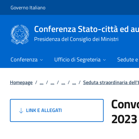
Vai al contenuto
Vai alla navigazione del sito
Governo Italiano
Conferenza Stato-città ed au
Presidenza del Consiglio dei Ministri
Conferenza
Ufficio di Segreteria
Sedute e 
Homepage
/
...
/
...
/
...
/
...
/
Seduta straordinaria del
Convo
LINK E ALLEGATI
2023