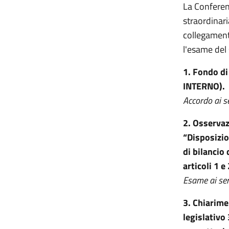
La Conferen
straordinari
collegament
l'esame del
1.
Fondo di
INTERNO).
Accordo ai s
2. Osservaz
“Disposizio
di bilancio 
articoli 1 
Esame ai sen
3.
Chiarimen
legislativo 