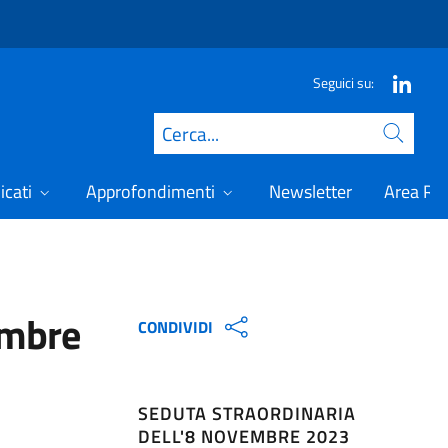
Seguici su:
Cerca
icati
Approfondimenti
Newsletter
Area Ris
embre
CONDIVIDI
SEDUTA STRAORDINARIA
DELL'8 NOVEMBRE 2023