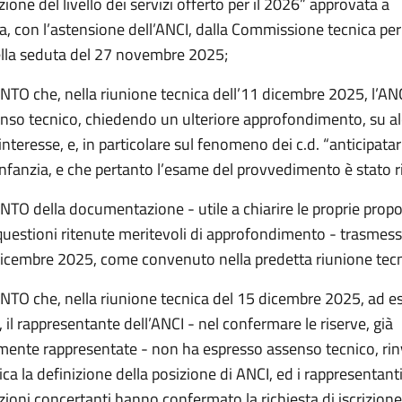
izione del livello dei servizi offerto per il 2026” approvata a
, con l’astensione dell’ANCI, dalla Commissione tecnica per 
lla seduta del 27 novembre 2025;
O che, nella riunione tecnica dell’11 dicembre 2025, l’AN
enso tecnico, chiedendo un ulteriore approfondimento, su a
 interesse, e, in particolare sul fenomeno dei c.d. “anticipatar
infanzia, e che pertanto l’esame del provvedimento è stato r
O della documentazione - utile a chiarire le proprie propo
 questioni ritenute meritevoli di approfondimento - trasmess
dicembre 2025, come convenuto nella predetta riunione tec
O che, nella riunione tecnica del 15 dicembre 2025, ad esi
 il rappresentante dell’ANCI - nel confermare le riserve, già
ente rappresentate - non ha espresso assenso tecnico, rin
ica la definizione della posizione di ANCI, ed i rappresentanti
ioni concertanti hanno confermato la richiesta di iscrizione