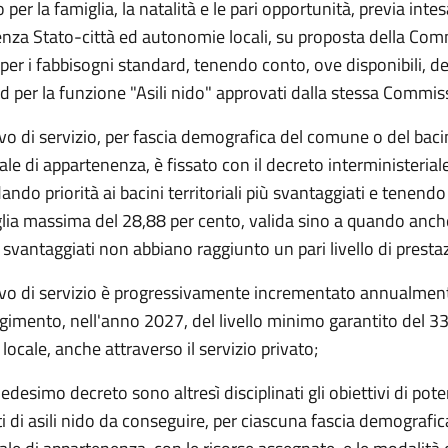
 per la famiglia, la natalità e le pari opportunità, previa intes
nza Stato-città ed autonomie locali, su proposta della Co
per i fabbisogni standard, tenendo conto, ove disponibili, de
d per la funzione "Asili nido" approvati dalla stessa Commi
tivo di servizio, per fascia demografica del comune o del bac
iale di appartenenza, è fissato con il decreto interministeriale
ando priorità ai bacini territoriali più svantaggiati e tenendo
lia massima del 28,88 per cento, valida sino a quando anche 
svantaggiati non abbiano raggiunto un pari livello di presta
tivo di servizio è progressivamente incrementato annualment
gimento, nell'anno 2027, del livello minimo garantito del 3
locale, anche attraverso il servizio privato;
medesimo decreto sono altresì disciplinati gli obiettivi di po
ti di asili nido da conseguire, per ciascuna fascia demografic