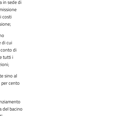
a in sede di
mmissione
i costi
ssione;
ino
 di cui
 conto di
tutti i
zioni;
e sino al
3 per cento
tenziamento
a del bacino