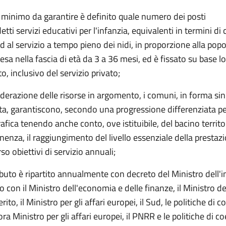
llo minimo da garantire è definito quale numero dei posti
etti servizi educativi per l'infanzia, equivalenti in termini di
d al servizio a tempo pieno dei nidi, in proporzione alla pop
sa nella fascia di età da 3 a 36 mesi, ed è fissato su base l
o, inclusivo del servizio privato;
iderazione delle risorse in argomento, i comuni, in forma si
ta, garantiscono, secondo una progressione differenziata pe
fica tenendo anche conto, ove istituibile, del bacino territor
nenza, il raggiungimento del livello essenziale della prestaz
so obiettivi di servizio annuali;
ributo è ripartito annualmente con decreto del Ministro dell'i
 con il Ministro dell'economia e delle finanze, il Ministro de
rito, il Ministro per gli affari europei, il Sud, le politiche di c
a Ministro per gli affari europei, il PNRR e le politiche di coe