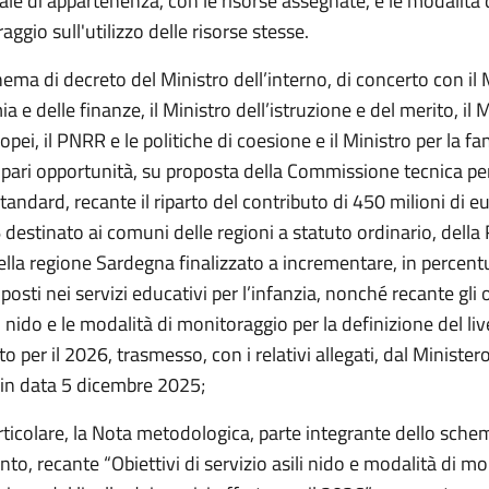
iale di appartenenza, con le risorse assegnate, e le modalità 
aggio sull'utilizzo delle risorse stesse.
ema di decreto del Ministro dell’interno, di concerto con il 
a e delle finanze, il Ministro dell’istruzione e del merito, il 
ropei, il PNRR e le politiche di coesione e il Ministro per la fam
e pari opportunità, su proposta della Commissione tecnica per
tandard, recante il riparto del contributo di 450 milioni di e
destinato ai comuni delle regioni a statuto ordinario, della
della regione Sardegna finalizzato a incrementare, in percentua
osti nei servizi educativi per l’infanzia, nonché recante gli o
li nido e le modalità di monitoraggio per la definizione del liv
to per il 2026, trasmesso, con i relativi allegati, dal Minister
o in data 5 dicembre 2025;
rticolare, la Nota metodologica, parte integrante dello sche
o, recante “Obiettivi di servizio asili nido e modalità di m