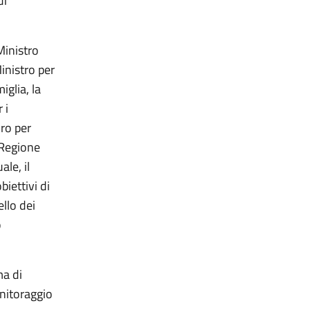
di
Ministro
Ministro per
iglia, la
 i
uro per
 Regione
le, il
biettivi di
ello dei
o
ma di
onitoraggio