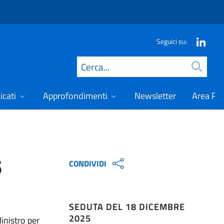
Seguici su:
Cerca
icati
Approfondimenti
Newsletter
Area Ris
5
CONDIVIDI
SEDUTA DEL 18 DICEMBRE
2025
Ministro per