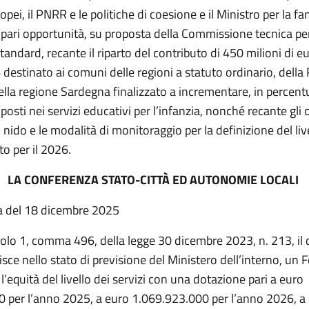
ropei, il PNRR e le politiche di coesione e il Ministro per la fam
e pari opportunità, su proposta della Commissione tecnica per
tandard, recante il riparto del contributo di 450 milioni di e
destinato ai comuni delle regioni a statuto ordinario, della
della regione Sardegna finalizzato a incrementare, in percentua
osti nei servizi educativi per l’infanzia, nonché recante gli o
li nido e le modalità di monitoraggio per la definizione del liv
rto per il 2026.
LA CONFERENZA STATO-CITTÀ ED AUTONOMIE LOCALI
a del 18 dicembre 2025
colo 1, comma 496, della legge 30 dicembre 2023, n. 213, il q
ituisce nello stato di previsione del Ministero dell’interno, un
 l’equità del livello dei servizi con una dotazione pari a euro
 per l’anno 2025, a euro 1.069.923.000 per l’anno 2026, a