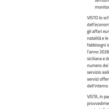
territor
monitor
VISTO lo sch
dell’economi
gli affari eu
natalità e l
fabbisogni s
l’anno 2026 
siciliana e 
numero dei p
servizio asi
servizi offer
dell’intern
VISTA, in pa
provvediment