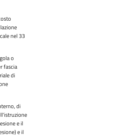
 costo
olazione
ocale nel 33
ngola o
r fascia
iale di
ione
nterno, di
ll'istruzione
oesione e il
sione) e il