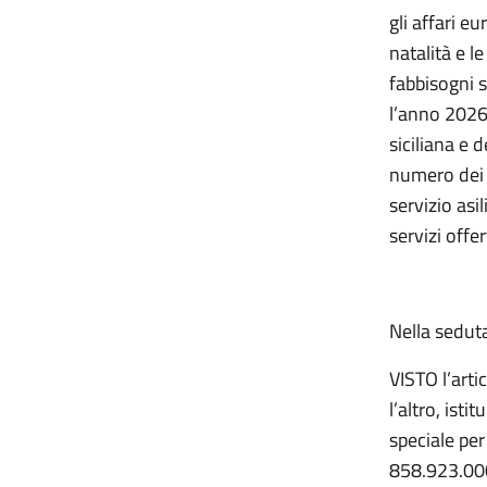
gli affari eu
natalità e l
fabbisogni s
l’anno 2026 
siciliana e 
numero dei p
servizio asi
servizi offe
Nella sedut
VISTO l’arti
l’altro, ist
speciale per
858.923.000