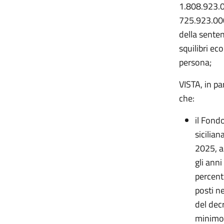
1.808.923.0
725.923.000
della senten
squilibri eco
persona;
VISTA, in pa
che:
il Fond
sicilia
2025, a
gli ann
percentu
posti ne
del decr
minimo 