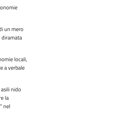
utonomie
 di un mero
e diramata
omie locali,
re a verbale
asili nido
e la
i” nel