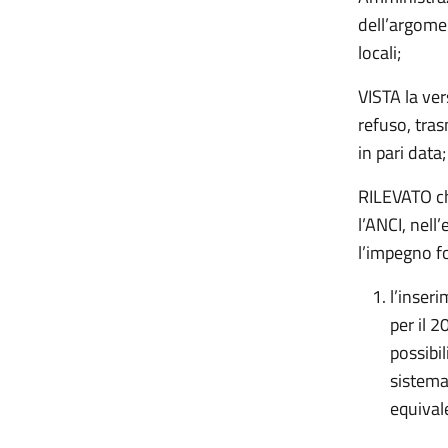
dell’argome
locali;
VISTA la ve
refuso, tra
in pari data
RILEVATO ch
l’ANCI, nell
l’impegno f
l’inseri
per il 
possibil
sistema 
equivale