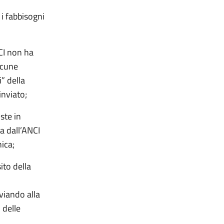
i fabbisogni
CI non ha
lcune
i” della
inviato;
ste in
a dall’ANCI
nica;
to della
viando alla
 delle