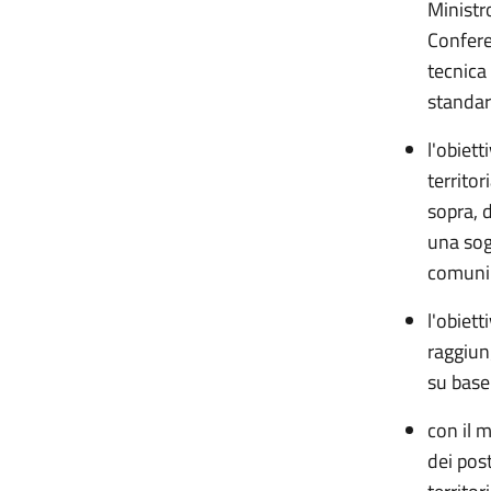
Ministro
Confere
tecnica 
standar
l'obiet
territor
sopra, d
una sog
comuni 
l'obiet
raggiun
su base 
con il 
dei pos