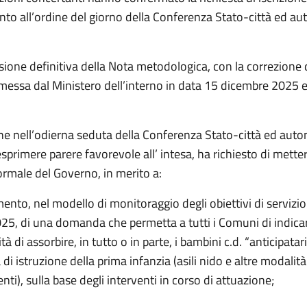
nto all’ordine del giorno della Conferenza Stato-città ed a
rsione definitiva della Nota metodologica, con la correzione
smessa dal Ministero dell’interno in data 15 dicembre 2025 
;
e nell’odierna seduta della Conferenza Stato-città ed auton
’esprimere parere favorevole all’ intesa, ha richiesto di mette
ormale del Governo, in merito a:
mento, nel modello di monitoraggio degli obiettivi di servizio 
2025, di una domanda che permetta a tutti i Comuni di indicar
ità di assorbire, in tutto o in parte, i bambini c.d. “anticipatar
di istruzione della prima infanzia (asili nido e altre modalità
nti), sulla base degli interventi in corso di attuazione;