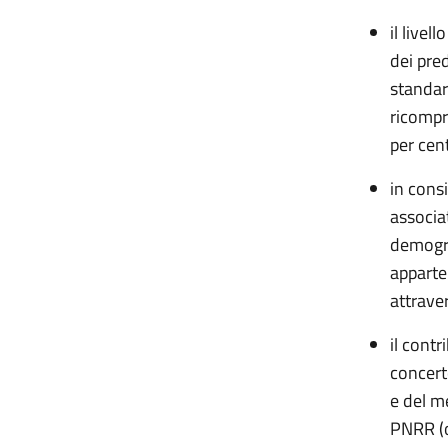
il live
dei pred
standar
ricompre
per cent
in cons
associa
demogra
apparte
attraver
il cont
concerto
e del me
PNRR (or