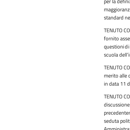
per la defin
maggioranza
standard ne
TENUTO CONT
fornito ass
questioni di
scuola dell’
TENUTO CONT
merito alle
in data 11 
TENUTO CONT
discussione,
precedentem
seduta polit
Amministraz