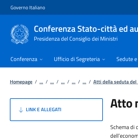
Vai al contenuto
Vai alla navigazione del sito
Governo Italiano
Conferenza Stato-città ed au
Presidenza del Consiglio dei Ministri
Conferenza
Ufficio di Segreteria
Sedute e 
Homepage
/
...
/
...
/
...
/
...
/
...
/
Atti della seduta de
Atto 
LINK E ALLEGATI
Schema di de
dell’economi