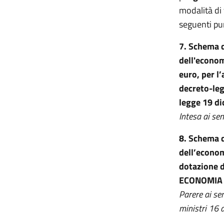
modalità di 
seguenti pun
7. Schema d
dell'econom
euro, per l
decreto-leg
legge 19 di
Intesa ai se
8. Schema d
dell’econom
dotazione d
ECONOMIA 
Parere ai sen
ministri 16 