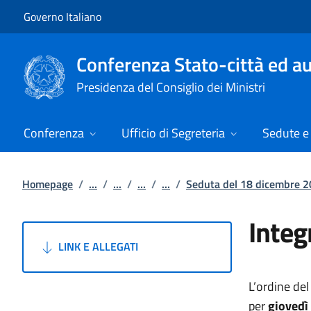
Vai al contenuto
Vai alla navigazione del sito
Governo Italiano
Conferenza Stato-città ed au
Presidenza del Consiglio dei Ministri
Conferenza
Ufficio di Segreteria
Sedute e 
Homepage
/
...
/
...
/
...
/
...
/
Seduta del 18 dicembre 
Integ
LINK E ALLEGATI
L’ordine de
per
giovedì