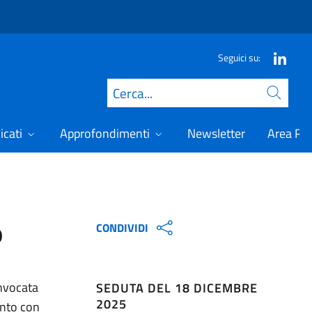
Seguici su:
Cerca
icati
Approfondimenti
Newsletter
Area Ris
o
CONDIVIDI
onvocata
SEDUTA DEL 18 DICEMBRE
2025
ento con