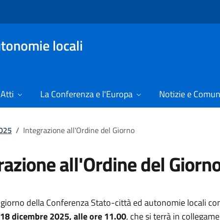
tonomie locali
Atti
La Conferenza e l'Europa
Notizie e Comun
2025
/
Integrazione all'Ordine del Giorno
razione all'Ordine del Giorn
l giorno della Conferenza Stato-città ed autonomie locali c
 18 dicembre 2025
,
alle ore 11.00
,
che si terrà in collegam