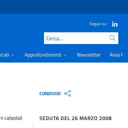
Seguici su:
Cerca
icati
Approfondimenti
Newsletter
Area Ris
CONDIVIDI
i catastali
SEDUTA DEL 26 MARZO 2008