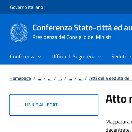
Vai al contenuto
Vai alla navigazione del sito
Governo Italiano
Conferenza Stato-città ed au
Presidenza del Consiglio dei Ministri
Conferenza
Ufficio di Segreteria
Sedute e 
Homepage
/
...
/
...
/
...
/
...
/
...
/
Atti della seduta de
Atto 
LINK E ALLEGATI
Mappatura de
decentrat