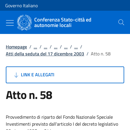
Vai al contenuto
Vai alla navigazione del sito
Governo Italiano
Conferenza Stato-città ed
autonomie locali
Cerca
Homepage
/
...
/
...
/
...
/
...
/
...
/
Atti della seduta del 17 dicembre 2003
/
Atto n. 58
LINK E ALLEGATI
Atto n. 58
Provvedimento di riparto del Fondo Nazionale Speciale
Investimenti previsto dall'articolo I del decreto legislativo