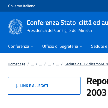
Vai al contenuto
Vai alla navigazione del sito
Governo Italiano
Conferenza Stato-città ed au
Presidenza del Consiglio dei Ministri
Conferenza
Ufficio di Segreteria
Sedute e 
Homepage
/
...
/
...
/
...
/
...
/
Seduta del 17 dicembre 
Repor
LINK E ALLEGATI
2003