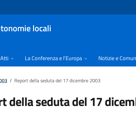
tonomie locali
Atti
La Conferenza e l'Europa
Notizie e Comun
2003
/
Report della seduta del 17 dicembre 2003
t della seduta del 17 dicem