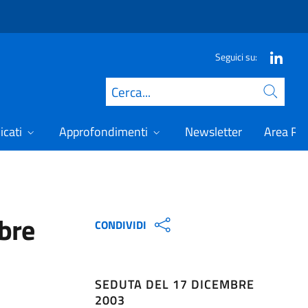
Seguici su:
Cerca
icati
Approfondimenti
Newsletter
Area Ris
bre
CONDIVIDI
SEDUTA DEL 17 DICEMBRE
2003