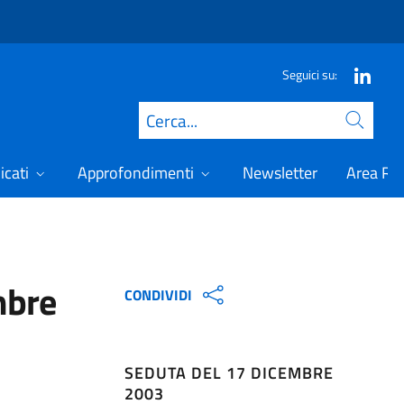
Seguici su:
Cerca
icati
Approfondimenti
Newsletter
Area Ris
mbre
CONDIVIDI
SEDUTA DEL 17 DICEMBRE
2003