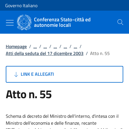
Vai al contenuto
Vai alla navigazione del sito
Governo Italiano
Conferenza Stato-città ed
autonomie locali
Cerca
Homepage
/
...
/
...
/
...
/
...
/
...
/
Atti della seduta del 17 dicembre 2003
/
Atto n. 55
LINK E ALLEGATI
Atto n. 55
Schema di decreto del Ministro dell'interno, d'intesa con il
Ministro dell'economia e delle finanze, recante