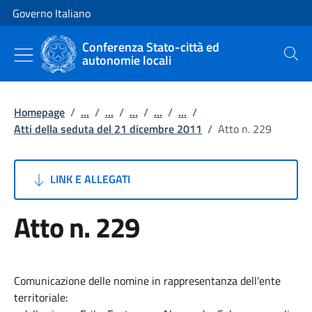
Vai al contenuto
Vai alla navigazione del sito
Governo Italiano
Conferenza Stato-città ed
autonomie locali
Cerca
Homepage
/
...
/
...
/
...
/
...
/
...
/
Atti della seduta del 21 dicembre 2011
/
Atto n. 229
LINK E ALLEGATI
Atto n. 229
Comunicazione delle nomine in rappresentanza dell'ente
territoriale: