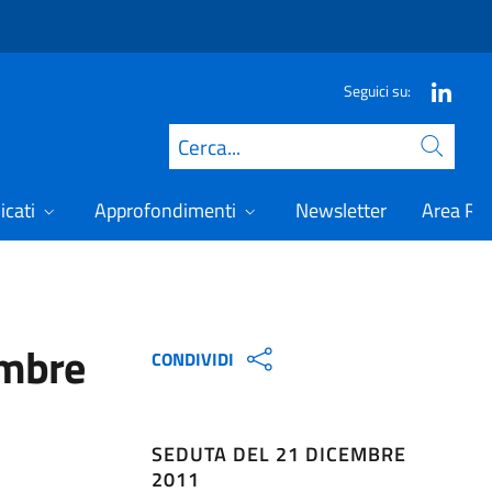
Seguici su:
Cerca
icati
Approfondimenti
Newsletter
Area Ris
embre
CONDIVIDI
SEDUTA DEL 21 DICEMBRE
2011