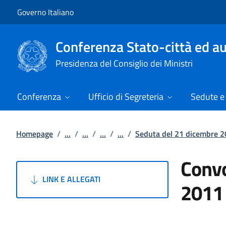
Vai al contenuto
Vai alla navigazione del sito
Governo Italiano
Conferenza Stato-città ed au
Presidenza del Consiglio dei Ministri
Conferenza
Ufficio di Segreteria
Sedute e 
Homepage
/
...
/
...
/
...
/
...
/
Seduta del 21 dicembre 
Convo
LINK E ALLEGATI
2011