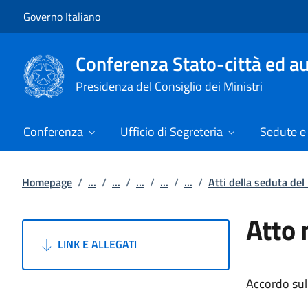
Vai al contenuto
Vai alla navigazione del sito
Governo Italiano
Conferenza Stato-città ed au
Presidenza del Consiglio dei Ministri
Conferenza
Ufficio di Segreteria
Sedute e 
Homepage
/
...
/
...
/
...
/
...
/
...
/
Atti della seduta de
Atto 
LINK E ALLEGATI
Accordo sul