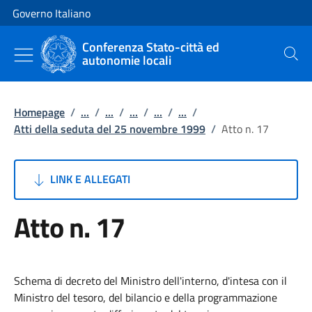
Vai al contenuto
Vai alla navigazione del sito
Governo Italiano
Conferenza Stato-città ed
autonomie locali
Cerca
Homepage
/
...
/
...
/
...
/
...
/
...
/
Atti della seduta del 25 novembre 1999
/
Atto n. 17
LINK E ALLEGATI
Atto n. 17
Schema di decreto del Ministro dell'interno, d'intesa con il
Ministro del tesoro, del bilancio e della programmazione