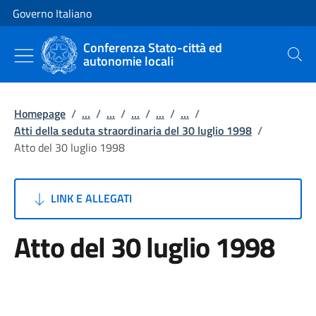
Vai al contenuto
Vai alla navigazione del sito
Governo Italiano
Conferenza Stato-città ed
autonomie locali
Cerca
Homepage
/
...
/
...
/
...
/
...
/
...
/
Atti della seduta straordinaria del 30 luglio 1998
/
Atto del 30 luglio 1998
LINK E ALLEGATI
Atto del 30 luglio 1998