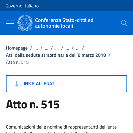
Vai al contenuto
Vai alla navigazione del sito
Governo Italiano
Conferenza Stato-città ed
autonomie locali
Cerca
Homepage
/
...
/
...
/
...
/
...
/
...
/
Atti della seduta straordinaria dell'8 marzo 2018
/
Atto n. 515
LINK E ALLEGATI
Atto n. 515
Comunicazioni delle nomine di rappresentanti dell’ente