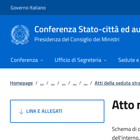
Vai al contenuto
Vai alla navigazione del sito
Governo Italiano
Conferenza Stato-città ed au
Presidenza del Consiglio dei Ministri
Conferenza
Ufficio di Segreteria
Sedute e 
Homepage
/
...
/
...
/
...
/
...
/
...
/
Atti della seduta str
Atto 
LINK E ALLEGATI
Schema di d
dell'interno