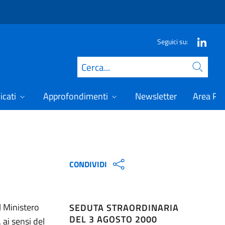
Seguici su:
Cerca
icati
Approfondimenti
Newsletter
Area Ris
CONDIVIDI
l Ministero
SEDUTA STRAORDINARIA
DEL 3 AGOSTO 2000
 ai sensi del