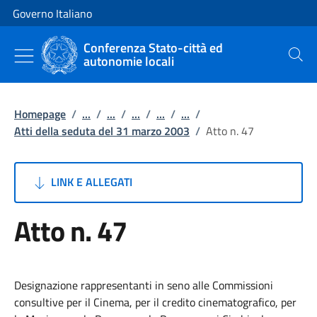
Vai al contenuto
Vai alla navigazione del sito
Governo Italiano
Conferenza Stato-città ed
autonomie locali
Cerca
Homepage
/
...
/
...
/
...
/
...
/
...
/
Atti della seduta del 31 marzo 2003
/
Atto n. 47
LINK E ALLEGATI
Atto n. 47
Designazione rappresentanti in seno alle Commissioni
consultive per il Cinema, per il credito cinematografico, per