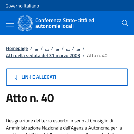
Vai al contenuto
Vai alla navigazione del sito
Governo Italiano
Conferenza Stato-città ed
autonomie locali
Cerca
Homepage
/
...
/
...
/
...
/
...
/
...
/
Atti della seduta del 31 marzo 2003
/
Atto n. 40
LINK E ALLEGATI
Atto n. 40
Designazione del terzo esperto in seno al Consiglio di
Amministrazione Nazionale dell'Agenzia Autonoma per la