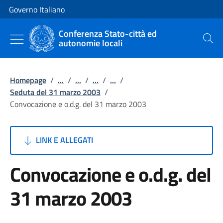
Vai al contenuto
Vai alla navigazione del sito
Governo Italiano
Conferenza Stato-città ed
autonomie locali
Cerca
Homepage
/
...
/
...
/
...
/
...
/
Seduta del 31 marzo 2003
/
Convocazione e o.d.g. del 31 marzo 2003
LINK E ALLEGATI
Convocazione e o.d.g. del
31 marzo 2003