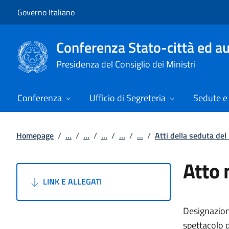
Vai al contenuto
Vai alla navigazione del sito
Governo Italiano
Conferenza Stato-città ed au
Presidenza del Consiglio dei Ministri
Conferenza
Ufficio di Segreteria
Sedute e 
Homepage
/
...
/
...
/
...
/
...
/
...
/
Atti della seduta de
Atto 
LINK E ALLEGATI
Designazion
spettacolo d