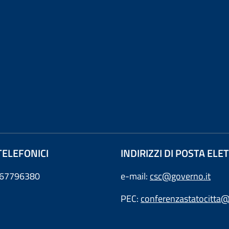
TELEFONICI
INDIRIZZI DI POSTA EL
0667796380
e-mail:
csc@governo.it
PEC:
conferenzastatocitta@