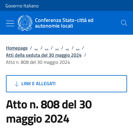
Vai al contenuto
Vai alla navigazione del sito
Governo Italiano
Conferenza Stato-città ed
autonomie locali
Cerca
Homepage
/
...
/
...
/
...
/
...
/
...
/
Atti della seduta del 30 maggio 2024
/
Atto n. 808 del 30 maggio 2024
LINK E ALLEGATI
Atto n. 808 del 30
maggio 2024