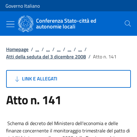
Vai al contenuto
Vai alla navigazione del sito
Governo Italiano
Conferenza Stato-città ed
autonomie locali
Cerca
Homepage
/
...
/
...
/
...
/
...
/
...
/
Atti della seduta del 3 dicembre 2008
/
Atto n. 141
LINK E ALLEGATI
Atto n. 141
Schema di decreto del Ministero dell'economia e delle
finanze concernente il monitoraggio trimestrale del patto di