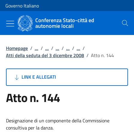
Vai al contenuto
Vai alla navigazione del sito
Governo Italiano
Conferenza Stato-città ed
autonomie locali
Cerca
Homepage
/
...
/
...
/
...
/
...
/
...
/
Atti della seduta del 3 dicembre 2008
/
Atto n. 144
LINK E ALLEGATI
Atto n. 144
Designazione di un componente della Commissione
consultiva per la danza.