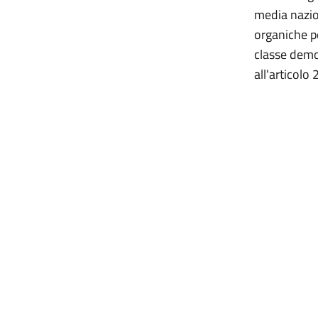
media nazio
organiche p
classe demogr
all'articol