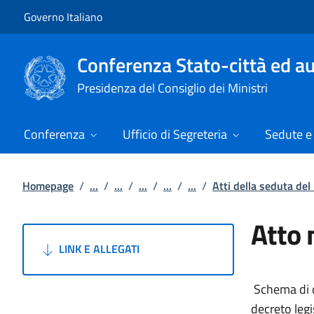
Vai al contenuto
Vai alla navigazione del sito
Governo Italiano
Conferenza Stato-città ed au
Presidenza del Consiglio dei Ministri
Conferenza
Ufficio di Segreteria
Sedute e 
Homepage
/
...
/
...
/
...
/
...
/
...
/
Atti della seduta de
Atto 
LINK E ALLEGATI
Schema di de
decreto leg