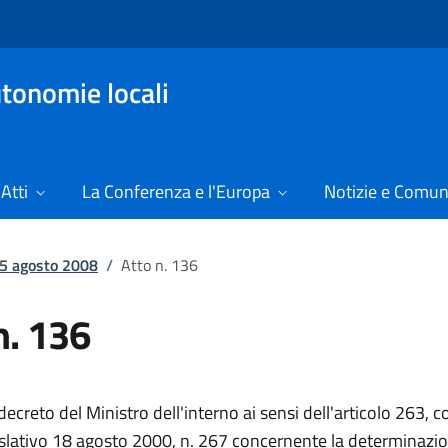
tonomie locali
Atti
La Conferenza e l'Europa
Notizie e Comun
l 5 agosto 2008
/
Atto n. 136
n. 136
creto del Ministro dell'interno ai sensi dell'articolo 263,
islativo 18 agosto 2000, n. 267 concernente la determinazio