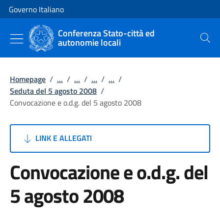
Vai al contenuto
Vai alla navigazione del sito
Governo Italiano
Conferenza Stato-città ed
autonomie locali
Cerca
Homepage
/
...
/
...
/
...
/
...
/
Seduta del 5 agosto 2008
/
Convocazione e o.d.g. del 5 agosto 2008
LINK E ALLEGATI
Convocazione e o.d.g. del
5 agosto 2008