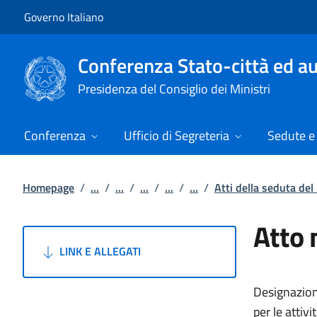
Vai al contenuto
Vai alla navigazione del sito
Governo Italiano
Conferenza Stato-città ed au
Presidenza del Consiglio dei Ministri
Conferenza
Ufficio di Segreteria
Sedute e 
Homepage
/
...
/
...
/
...
/
...
/
...
/
Atti della seduta de
Atto 
LINK E ALLEGATI
Designazione
per le attiv