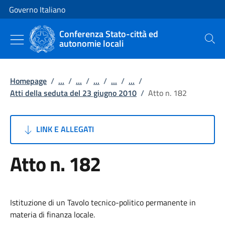
Vai al contenuto
Vai alla navigazione del sito
Governo Italiano
Conferenza Stato-città ed
autonomie locali
Cerca
Homepage
/
...
/
...
/
...
/
...
/
...
/
Atti della seduta del 23 giugno 2010
/
Atto n. 182
LINK E ALLEGATI
Atto n. 182
Istituzione di un Tavolo tecnico-politico permanente in
materia di finanza locale.