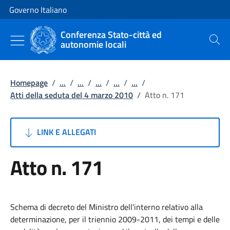
Vai al contenuto
Vai alla navigazione del sito
Governo Italiano
Conferenza Stato-città ed
autonomie locali
Cerca
Homepage
/
...
/
...
/
...
/
...
/
...
/
Atti della seduta del 4 marzo 2010
/
Atto n. 171
LINK E ALLEGATI
Atto n. 171
Schema di decreto del Ministro dell'interno relativo alla
determinazione, per il triennio 2009-2011, dei tempi e delle