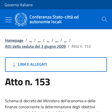
Vai al contenuto
Vai alla navigazione del sito
Governo Italiano
Conferenza Stato-città ed
autonomie locali
Cerca
Homepage
/
...
/
...
/
...
/
...
/
...
/
Atti della seduta del 3 giugno 2009
/
Atto n. 153
LINK E ALLEGATI
Atto n. 153
Schema di decreto del Ministero dell'economia e delle
finanze concernente la determinazione degli obiettivi