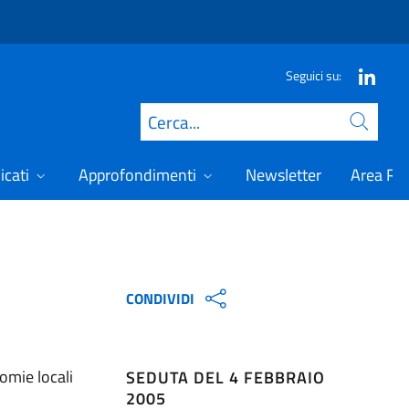
Seguici su:
Cerca
icati
Approfondimenti
Newsletter
Area Ris
CONDIVIDI
omie locali
SEDUTA DEL 4 FEBBRAIO
2005
o.