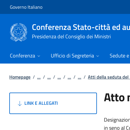
Vai al contenuto
Vai alla navigazione del sito
Governo Italiano
Conferenza Stato-città ed au
Presidenza del Consiglio dei Ministri
Conferenza
Ufficio di Segreteria
Sedute e 
Homepage
/
...
/
...
/
...
/
...
/
...
/
Atti della seduta del
Atto 
LINK E ALLEGATI
Designazion
in seno a