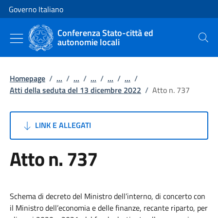
Vai al contenuto
Vai alla navigazione del sito
Governo Italiano
Conferenza Stato-città ed
autonomie locali
Cerca
Homepage
/
...
/
...
/
...
/
...
/
...
/
Atti della seduta del 13 dicembre 2022
/
Atto n. 737
LINK E ALLEGATI
Atto n. 737
Schema di decreto del Ministro dell’interno, di concerto con
il Ministro dell’economia e delle finanze, recante riparto, per