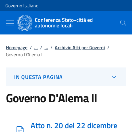
Vai al contenuto
Vai alla navigazione del sito
Governo Italiano
Conferenza Stato-città ed
autonomie locali
Cerca
Homepage
/
...
/
...
/
Archivio Atti per Governi
/
Governo D'Alema II
IN QUESTA PAGINA
Governo D'Alema II
Atto n. 20 del 22 dicembre